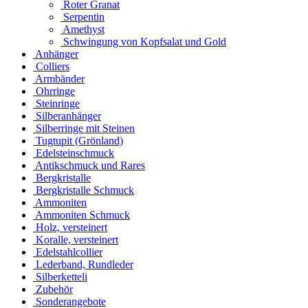
Roter Granat
Serpentin
Amethyst
Schwingung von Kopfsalat und Gold
Anhänger
Colliers
Armbänder
Ohrringe
Steinringe
Silberanhänger
Silberringe mit Steinen
Tugtupit (Grönland)
Edelsteinschmuck
Antikschmuck und Rares
Bergkristalle
Bergkristalle Schmuck
Ammoniten
Ammoniten Schmuck
Holz, versteinert
Koralle, versteinert
Edelstahlcollier
Lederband, Rundleder
Silberketteli
Zubehör
Sonderangebote