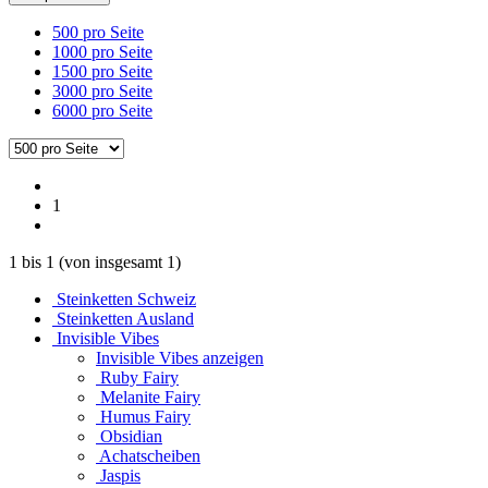
500 pro Seite
1000 pro Seite
1500 pro Seite
3000 pro Seite
6000 pro Seite
1
1
bis
1
(von insgesamt
1
)
Steinketten Schweiz
Steinketten Ausland
Invisible Vibes
Invisible Vibes anzeigen
Ruby Fairy
Melanite Fairy
Humus Fairy
Obsidian
Achatscheiben
Jaspis