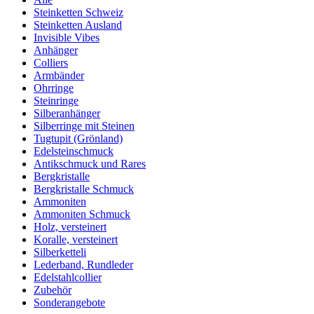
Steinketten Schweiz
Steinketten Ausland
Invisible Vibes
Anhänger
Colliers
Armbänder
Ohrringe
Steinringe
Silberanhänger
Silberringe mit Steinen
Tugtupit (Grönland)
Edelsteinschmuck
Antikschmuck und Rares
Bergkristalle
Bergkristalle Schmuck
Ammoniten
Ammoniten Schmuck
Holz, versteinert
Koralle, versteinert
Silberketteli
Lederband, Rundleder
Edelstahlcollier
Zubehör
Sonderangebote