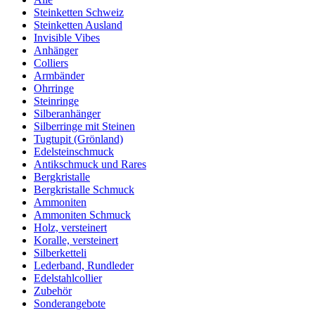
Steinketten Schweiz
Steinketten Ausland
Invisible Vibes
Anhänger
Colliers
Armbänder
Ohrringe
Steinringe
Silberanhänger
Silberringe mit Steinen
Tugtupit (Grönland)
Edelsteinschmuck
Antikschmuck und Rares
Bergkristalle
Bergkristalle Schmuck
Ammoniten
Ammoniten Schmuck
Holz, versteinert
Koralle, versteinert
Silberketteli
Lederband, Rundleder
Edelstahlcollier
Zubehör
Sonderangebote