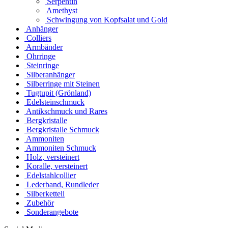
Serpentin
Amethyst
Schwingung von Kopfsalat und Gold
Anhänger
Colliers
Armbänder
Ohrringe
Steinringe
Silberanhänger
Silberringe mit Steinen
Tugtupit (Grönland)
Edelsteinschmuck
Antikschmuck und Rares
Bergkristalle
Bergkristalle Schmuck
Ammoniten
Ammoniten Schmuck
Holz, versteinert
Koralle, versteinert
Edelstahlcollier
Lederband, Rundleder
Silberketteli
Zubehör
Sonderangebote