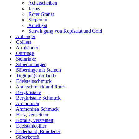
Achatscheiben
Jaspis
Roter Granat
Serpentin
Amethyst
Schwingung von Kopfsalat und Gold
Anhänger
Colliers
Armbänder
Ohrringe
Steinringe
Silberanhänger
Silberringe mit Steinen
Tugtupit (Grönland)
Edelsteinschmuck
Antikschmuck und Rares
Bergkristalle
Bergkristalle Schmuck
Ammoniten
Ammoniten Schmuck
Holz, versteinert
Koralle, versteinert
Edelstahlcollier
Lederband, Rundleder
Silberketteli