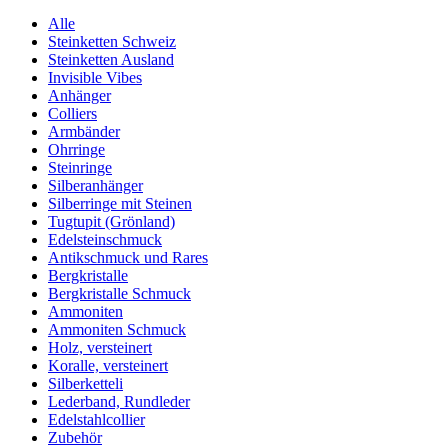
Alle
Steinketten Schweiz
Steinketten Ausland
Invisible Vibes
Anhänger
Colliers
Armbänder
Ohrringe
Steinringe
Silberanhänger
Silberringe mit Steinen
Tugtupit (Grönland)
Edelsteinschmuck
Antikschmuck und Rares
Bergkristalle
Bergkristalle Schmuck
Ammoniten
Ammoniten Schmuck
Holz, versteinert
Koralle, versteinert
Silberketteli
Lederband, Rundleder
Edelstahlcollier
Zubehör