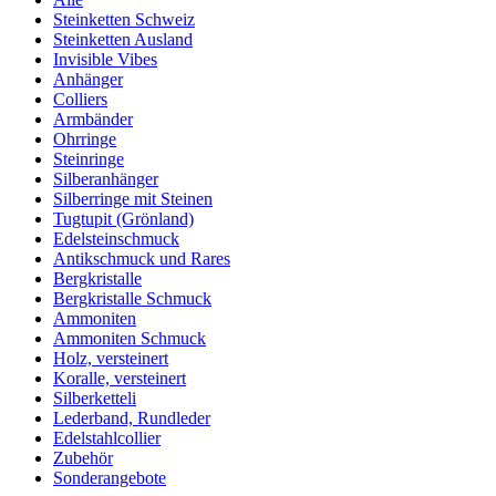
Steinketten Schweiz
Steinketten Ausland
Invisible Vibes
Anhänger
Colliers
Armbänder
Ohrringe
Steinringe
Silberanhänger
Silberringe mit Steinen
Tugtupit (Grönland)
Edelsteinschmuck
Antikschmuck und Rares
Bergkristalle
Bergkristalle Schmuck
Ammoniten
Ammoniten Schmuck
Holz, versteinert
Koralle, versteinert
Silberketteli
Lederband, Rundleder
Edelstahlcollier
Zubehör
Sonderangebote