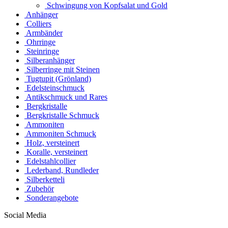
Schwingung von Kopfsalat und Gold
Anhänger
Colliers
Armbänder
Ohrringe
Steinringe
Silberanhänger
Silberringe mit Steinen
Tugtupit (Grönland)
Edelsteinschmuck
Antikschmuck und Rares
Bergkristalle
Bergkristalle Schmuck
Ammoniten
Ammoniten Schmuck
Holz, versteinert
Koralle, versteinert
Edelstahlcollier
Lederband, Rundleder
Silberketteli
Zubehör
Sonderangebote
Social Media