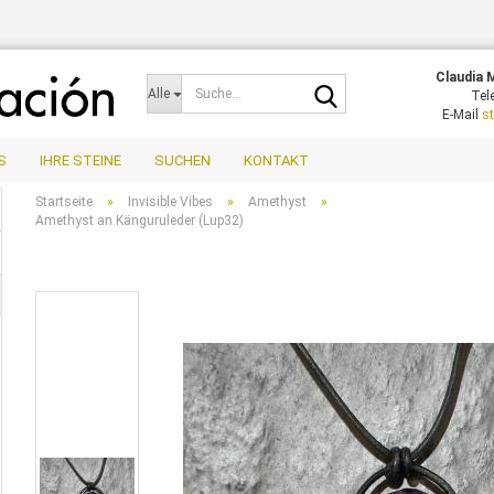
Claudia 
Sprache auswähl
Alle
Tel
E-Mail
s
S
IHRE STEINE
SUCHEN
KONTAKT
Startseite
»
Invisible Vibes
»
Amethyst
»
Amethyst an Känguruleder (Lup32)
Ko
Pa