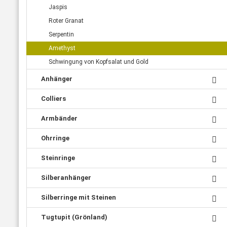
Jaspis
Roter Granat
Serpentin
Amethyst
Schwingung von Kopfsalat und Gold
Anhänger
Colliers
Armbänder
Ohrringe
Steinringe
Silberanhänger
Silberringe mit Steinen
Tugtupit (Grönland)