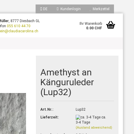
DE
Kundenlogin
Merkzettel
Müller
, 8777 Diesbach GL
en
Ihr Warenkorb
efon
055 610 44 70
0.00 CHF
tein@claudiacarolina.ch
Amethyst an
Känguruleder
(Lup32)
nto erstellen
sswort vergessen?
Art.Nr.:
Lup32
Lieferzeit:
ca.
3-4 Tage
(Ausland abweichend)